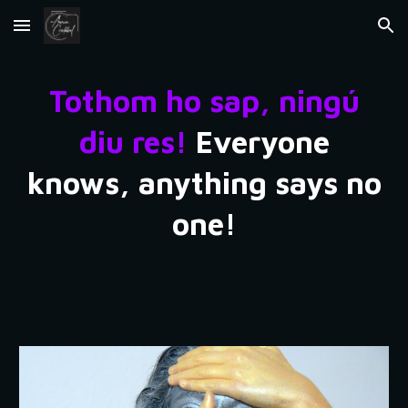
Skip to main content
Skip to navigation
Tothom ho sap, ningú
diu res!
Everyone
knows, anything says no
one!